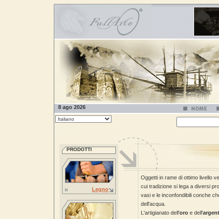
8 ago 2026
PRODOTTI
Oggetti in rame di ottimo livello v
cui tradizione si lega a diversi pro
Legno
vasi e le inconfondibili conche che
dell'acqua.
L'artigianato dell'
oro
e dell'
argen