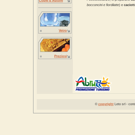
Copie d'Autore
bocconcini e fiordilatte
) e
caciott
Vetro
Preziosi
©
copyright
Leto srl - con