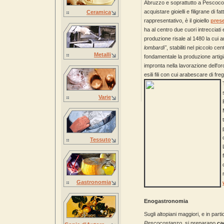
Abruzzo e soprattutto a Pescocos
acquistare gioielli e filigrane di fa
Ceramica
rappresentativo, è il gioiello
pres
ha al centro due cuori intrecciati
produzione risale al 1480 la cui 
lombardi"
, stabiliti nel piccolo 
Metalli
fondamentale la produzione artigia
impronta nella lavorazione dell'or
esili fili con cui arabescare di fregi
Varie
Tessuto
Gastronomia
Enogastronomia
Sugli altopiani maggiori, e in part
Pescocostanzo
, si preparano
ca