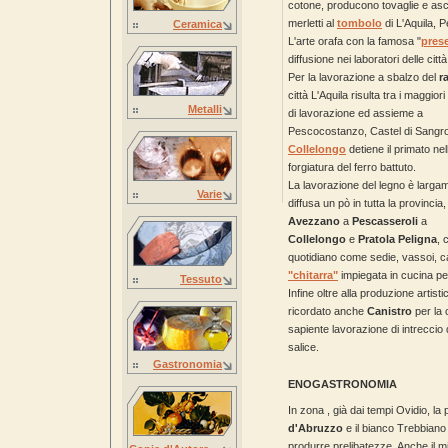
cotone, producono tovaglie e asci
merletti al
tombolo
di L'Aquila, P
Ceramica
L'arte orafa con la famosa "
pres
diffusione nei laboratori delle 
Per la lavorazione a sbalzo del
r
città L'Aquila risulta tra i maggiori
Metalli
di lavorazione ed assieme a
Pescocostanzo, Castel di Sangr
Collelongo
detiene il primato nel
forgiatura del ferro battuto.
La lavorazione del legno è larga
Varie
diffusa un pò in tutta la provincia,
Avezzano
a
Pescasseroli
a
Collelongo
e
Pratola Peligna
, 
quotidiano come sedie, vassoi, c
"chitarra"
impiegata in cucina per
Tessuto
Infine oltre alla produzione artist
ricordato anche
Canistro
per la 
sapiente lavorazione di intreccio di
salice.
Gastronomia
ENOGASTRONOMIA
In zona , già dai tempi Ovidio, la
d'Abruzzo
e il bianco Trebbiano 
produrre prelibatezze. Anche il mi