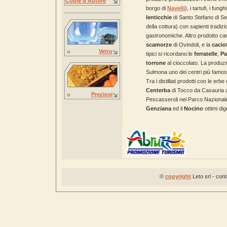
Copie d'Autore
borgo di
Navelli
), i tartufi, i fun
lenticchie
di Santo Stefano di Se
della cottura) con sapienti tradizi
gastronomiche. Altro prodotto car
scamorze
di Ovindoli, e la
cacio
Vetro
tipici si ricordano:le
ferratelle
,
Pa
torrone
al cioccolato. La produz
Sulmona uno dei centri più famosi
Tra i distillati prodotti con le erb
Centerba
di Tocco da Casauria ai 
Preziosi
Pescasseroli nel Parco Nazionale
Genziana
ed il
Nocino
ottimi dig
©
copyright
Leto srl - con