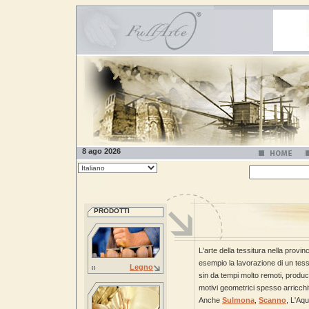
8 ago 2026
PRODOTTI
L'arte della tessitura nella provinci
esempio la lavorazione di un tes
Legno
sin da tempi molto remoti, produce 
motivi geometrici spesso arricchiti
Anche
Sulmona
,
Scanno
, L'Aqu