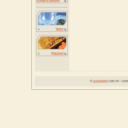
Copie d'Autore
Vetro
Preziosi
©
copyright
Leto srl - con