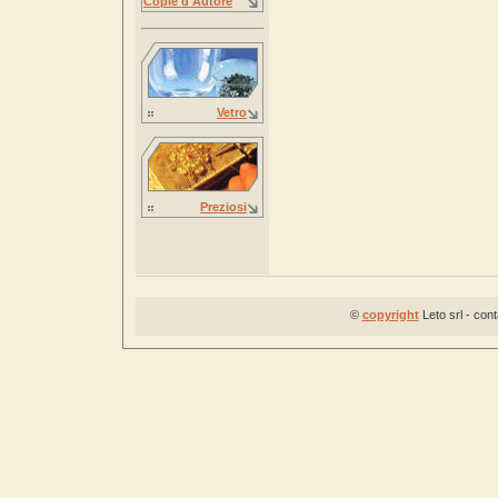
Copie d'Autore
Vetro
Preziosi
©
copyright
Leto srl - con