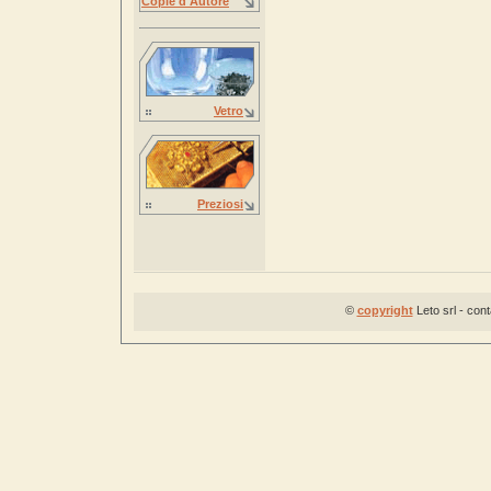
Copie d'Autore
Vetro
Preziosi
©
copyright
Leto srl - con