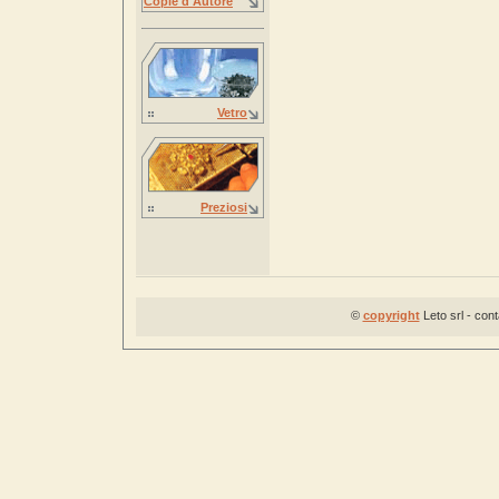
Copie d'Autore
Vetro
Preziosi
©
copyright
Leto srl - con