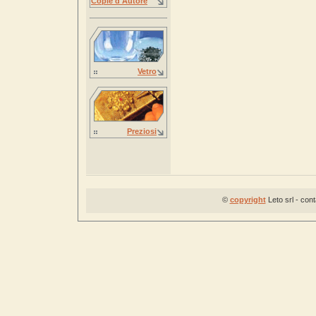
Copie d'Autore
Vetro
Preziosi
©
copyright
Leto srl - con