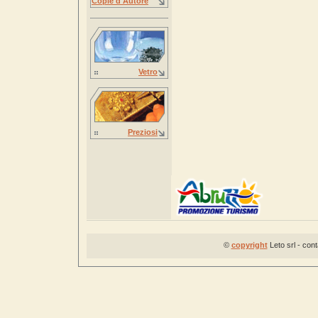
Copie d'Autore
Vetro
Preziosi
©
copyright
Leto srl - con