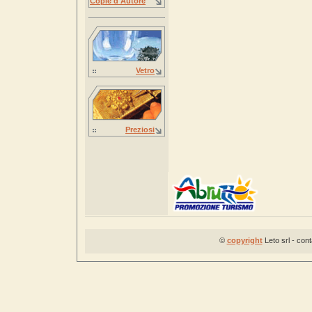
Copie d'Autore
Vetro
Preziosi
©
copyright
Leto srl - con