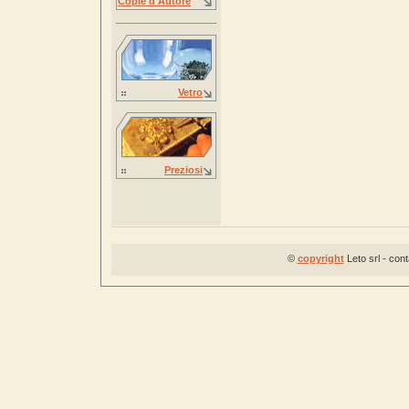
Copie d'Autore
Vetro
Preziosi
©
copyright
Leto srl - con