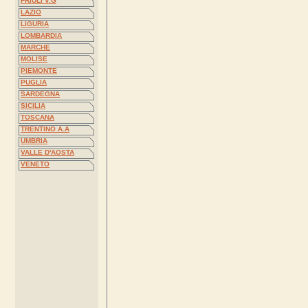
FRIULI V.G
LAZIO
LIGURIA
LOMBARDIA
MARCHE
MOLISE
PIEMONTE
PUGLIA
SARDEGNA
SICILIA
TOSCANA
TRENTINO A.A
UMBRIA
VALLE D'AOSTA
VENETO