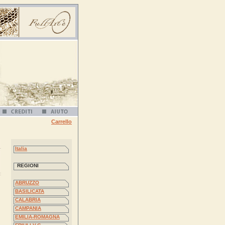
Carrello
Italia
REGIONI
ABRUZZO
BASILICATA
CALABRIA
CAMPANIA
EMILIA-ROMAGNA