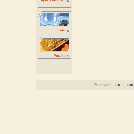
Copie d'Autore
Vetro
Preziosi
©
copyright
Leto srl - con