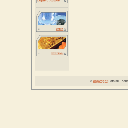
Copie d'Autore
Vetro
Preziosi
©
copyright
Leto srl - con