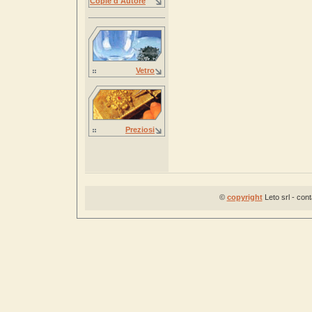
Copie d'Autore
Vetro
Preziosi
©
copyright
Leto srl - con