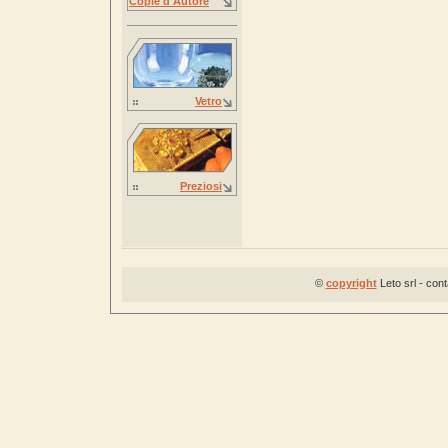
Copie d'Autore
Vetro
Preziosi
©
copyright
Leto srl - con