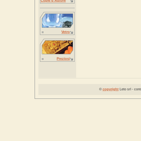
Copie d'Autore
Vetro
Preziosi
©
copyright
Leto srl - con