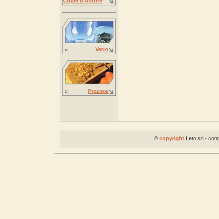
Copie d'Autore
Vetro
Preziosi
©
copyright
Leto srl - con