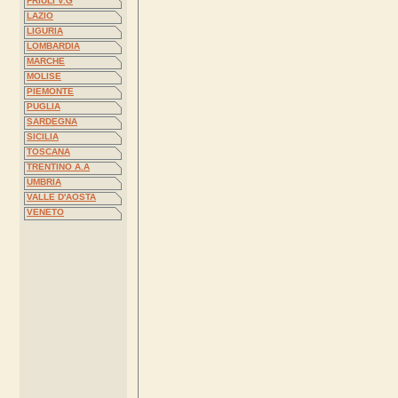
FRIULI V.G
LAZIO
LIGURIA
LOMBARDIA
MARCHE
MOLISE
PIEMONTE
PUGLIA
SARDEGNA
SICILIA
TOSCANA
TRENTINO A.A
UMBRIA
VALLE D'AOSTA
VENETO