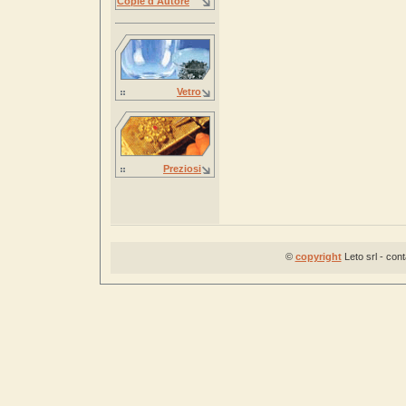
Copie d'Autore
Vetro
Preziosi
©
copyright
Leto srl - con