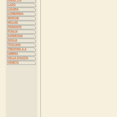
FRIULI V.G
LAZIO
LIGURIA
LOMBARDIA
MARCHE
MOLISE
PIEMONTE
PUGLIA
SARDEGNA
SICILIA
TOSCANA
TRENTINO A.A
UMBRIA
VALLE D'AOSTA
VENETO