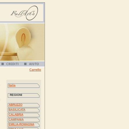
Carrello
Italia
REGIONI
ABRUZZO
BASILICATA
CALABRIA
CAMPANIA
EMILIA-ROMAGNA