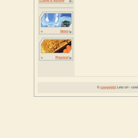
Copie d'Autore
Vetro
Preziosi
©
copyright
Leto srl - con