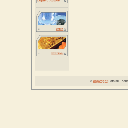
Copie d'Autore
Vetro
Preziosi
©
copyright
Leto srl - con