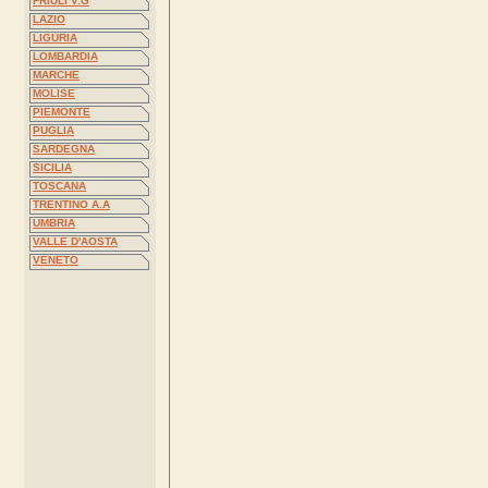
FRIULI V.G
LAZIO
LIGURIA
LOMBARDIA
MARCHE
MOLISE
PIEMONTE
PUGLIA
SARDEGNA
SICILIA
TOSCANA
TRENTINO A.A
UMBRIA
VALLE D'AOSTA
VENETO