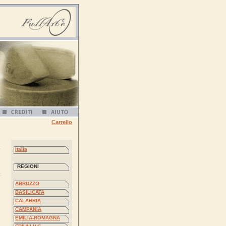
Carrello
Italia
REGIONI
ABRUZZO
BASILICATA
CALABRIA
CAMPANIA
EMILIA-ROMAGNA