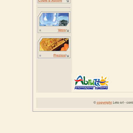
Copie d'Autore
Vetro
Preziosi
©
copyright
Leto srl - con