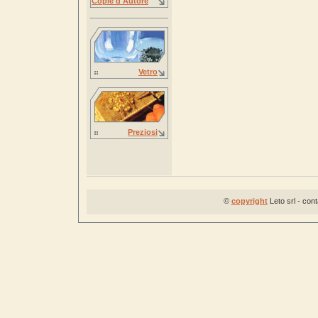
Copie d'Autore
Vetro
Preziosi
©
copyright
Leto srl - con