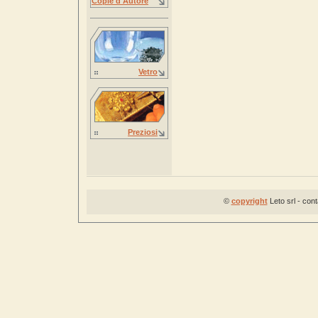
Copie d'Autore
Vetro
Preziosi
©
copyright
Leto srl - con