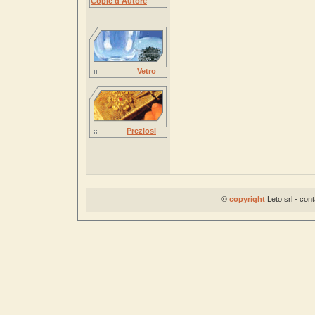
Copie d'Autore
Vetro
Preziosi
©
copyright
Leto srl - con