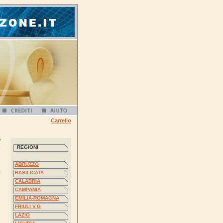
Carrello
'
REGIONI
ABRUZZO
BASILICATA
CALABRIA
CAMPANIA
EMILIA-ROMAGNA
FRIULI V.G
LAZIO