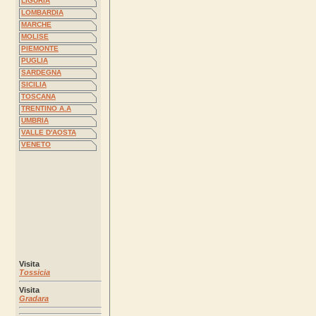
LIGURIA
LOMBARDIA
MARCHE
MOLISE
PIEMONTE
PUGLIA
SARDEGNA
SICILIA
TOSCANA
TRENTINO A.A
UMBRIA
VALLE D'AOSTA
VENETO
Visita
Tossicia
Visita
Gradara
Visita