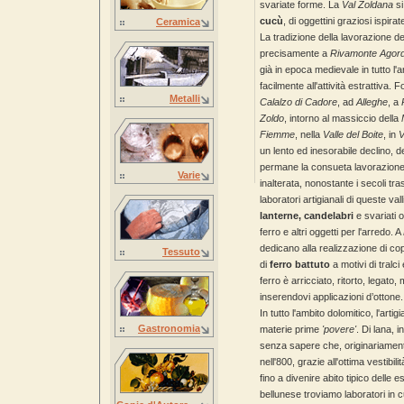
svariate forme. La
Val Zoldana
si
cucù
, di oggettini graziosi ispirat
Ceramica
La tradizione della lavorazione d
precisamente a
Rivamonte Agord
già in epoca medievale in tutto l'a
facilmente all'attività estrattiva. 
Metalli
Calalzo di Cadore
, ad
Alleghe
, a
Zoldo
, intorno al massiccio della
Fiemme
, nella
Valle del Boite
, in
V
un lento ed inesorabile declino, d
permane la consueta lavorazione d
Varie
inalterata, nonostante i secoli tra
laboratori artigianali di queste va
lanterne, candelabri
e svariati 
ferro e altri oggetti per l'arredo. A
dedicano alla realizzazione di cop
Tessuto
di
ferro battuto
a motivi di tralci 
ferro è arricciato, ritorto, legato
inserendovi applicazioni d’otton
In tutto l'ambito dolomitico, l'arti
Gastronomia
materie prime
'povere'
. Di lana, i
senza sapere che, originariamente
nell'800, grazie all'ottima vestibil
fino a divenire abito tipico delle e
bellunese troviamo laboratori in cu