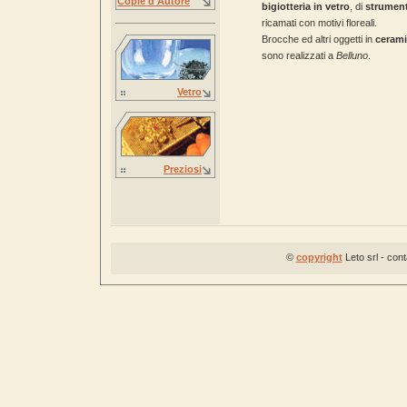
Copie d'Autore
bigiotteria in vetro
, di
strument
ricamati con motivi floreali.
Brocche ed altri oggetti in
ceram
sono realizzati a
Belluno
.
Vetro
Preziosi
©
copyright
Leto srl - con