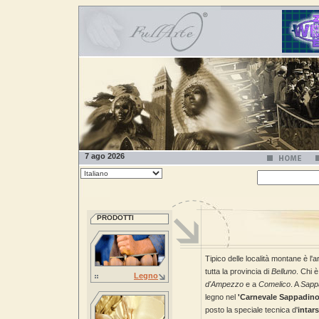
7 ago 2026
PRODOTTI
Tipico delle località montane è l'a
tutta la provincia di
Belluno
. Chi è
Legno
d'Ampezzo
e a
Comelico
. A
Sapp
legno nel
'Carnevale Sappadino
posto la speciale tecnica d'
intar